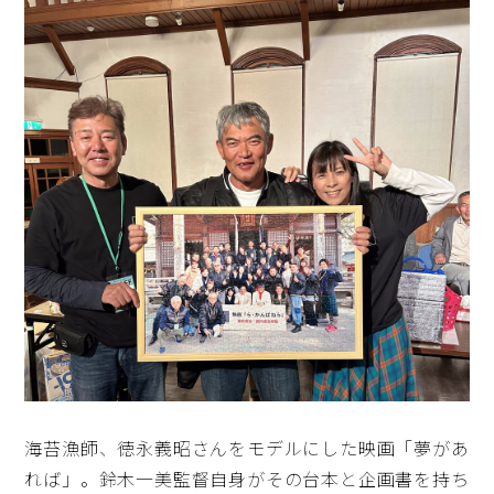
海苔漁師、徳永義昭さんをモデルにした映画「夢があ
れば」。鈴木一美監督自身がその台本と企画書を持ち